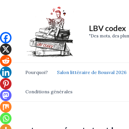
Skip
to
content
LBV codex
"Des mots, des plum
Pourquoi?
Salon littéraire de Bousval 2026
Conditions générales