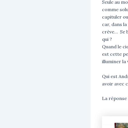
Seule au mon
comme solut
capituler ou
car, dans la
crève… Se b
qui ?
Quand le ciel
est cette pe
illuminer la
Qui est Andr
avoir avec 
La réponse 