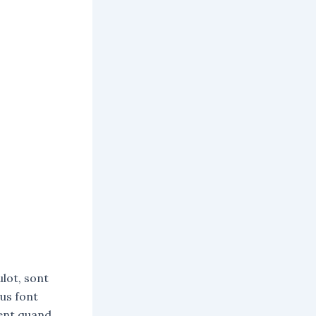
ulot, sont
ous font
fent quand