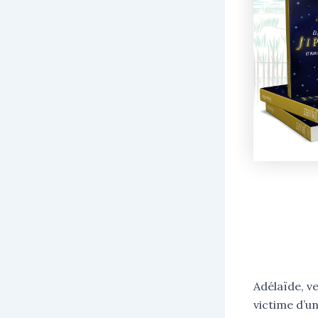
Adélaïde, v
victime d’u