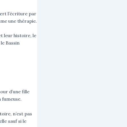
rt l’écriture par
mme une thérapie.
t leur histoire, le
le Bassin
ur d’une fille
 fumeuse.
oire, n’est pas
lle sauf si le