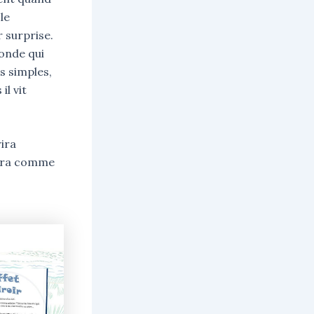
le
 surprise.
onde qui
rs simples,
il vit
rira
 sera comme