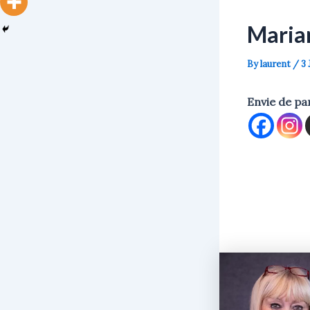
Maria
By
laurent
/
3 
Envie de pa