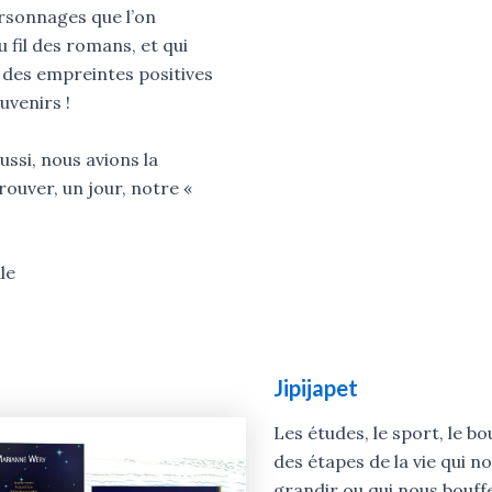
rsonnages que l’on
 fil des romans, et qui
r des empreintes positives
uvenirs !
aussi, nous avions la
rouver, un jour, notre «
le
Jipijapet
Les études, le sport, le bo
des étapes de la vie qui n
grandir ou qui nous bouf