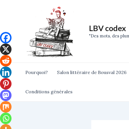
Skip
Post
to
navigation
content
LBV codex
"Des mots, des plum
Pourquoi?
Salon littéraire de Bousval 2026
Conditions générales