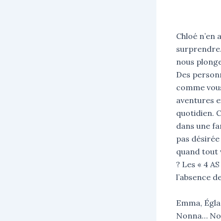
Chloé n’en a
surprendre. 
nous plonge
Des personn
comme vous 
aventures e
quotidien. 
dans une fam
pas désirée 
quand tout 
? Les « 4 A
l’absence d
Emma, Églan
Nonna… Nom