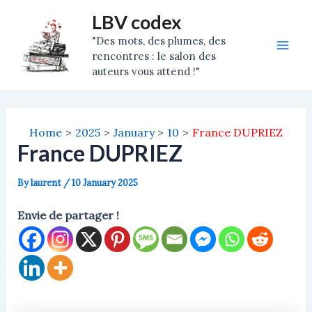
Skip
Post
Mai
LBV codex
to
navigation
"Des mots, des plumes, des
Men
content
rencontres : le salon des
auteurs vous attend !"
Home
2025
January
10
France DUPRIEZ
France DUPRIEZ
By
laurent
/
10 January 2025
Envie de partager !