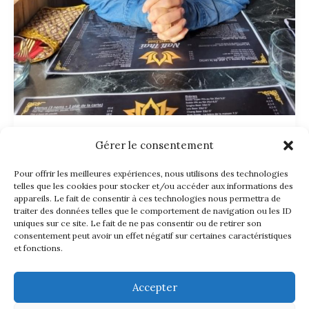
auteurs 2025
Gérer le consentement
Jacqueline Ypersier
Pour offrir les meilleures expériences, nous utilisons des technologies
telles que les cookies pour stocker et/ou accéder aux informations des
appareils. Le fait de consentir à ces technologies nous permettra de
laurent
/
10/01/2025
traiter des données telles que le comportement de navigation ou les ID
uniques sur ce site. Le fait de ne pas consentir ou de retirer son
Jacqueline Ypersier Après une enfance
consentement peut avoir un effet négatif sur certaines caractéristiques
marquée par la violence, l’auteure n’aurait
et fonctions.
jamais imaginé que la vie lui infligerait une
perte
Accepter