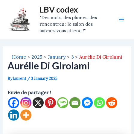
Skip
Post
Mai
LBV codex
to
navigation
"Des mots, des plumes, des
Men
content
rencontres : le salon des
auteurs vous attend !"
Home
2025
January
3
Aurélie Di Girolami
Aurélie Di Girolami
By
laurent
/
3 January 2025
Envie de partager !