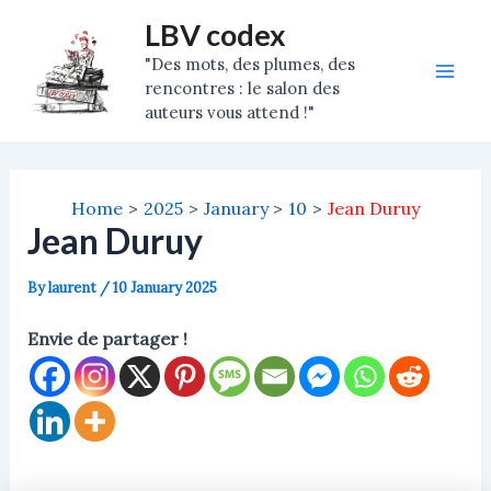
Skip
Post
Mai
LBV codex
to
navigation
"Des mots, des plumes, des
Men
content
rencontres : le salon des
auteurs vous attend !"
Home
2025
January
10
Jean Duruy
Jean Duruy
By
laurent
/
10 January 2025
Envie de partager !