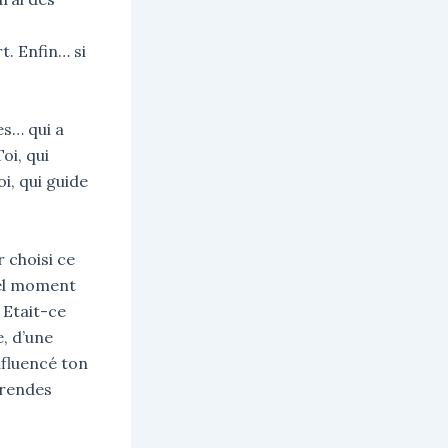
t. Enfin… si
s… qui a
oi, qui
i, qui guide
r choisi ce
quel moment
 Etait-ce
e, d’une
nfluencé ton
 rendes