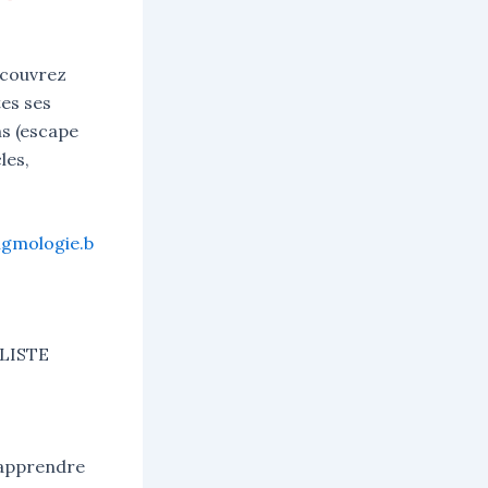
écouvrez
es ses
ns (escape
les,
igmologie.b
LISTE
 apprendre