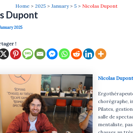
Home
2025
January
5
Nicolas Dupont
as Dupont
January 2025
rtager !
Nicolas Dupon
Ergothérapeute
chorégraphe, i
Pilates, gestio
salle de spectac
mentaliste, pa
chasses au trés