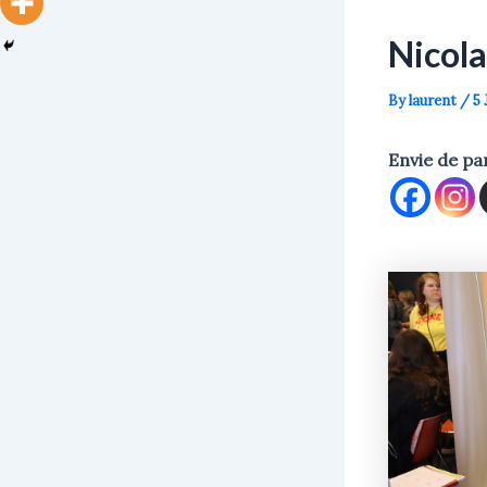
Nicol
By
laurent
/
5 
Envie de pa