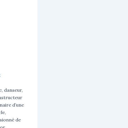
t
, danseur,
nstructeur
nnaire d’une
le,
ssionné de
or,