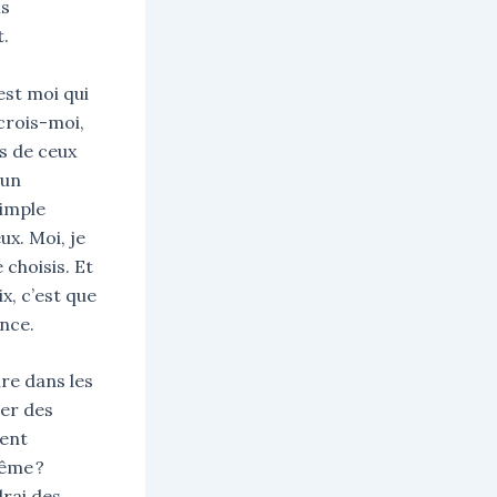
is
t.
est moi qui
 crois-moi,
es de ceux
 un
simple
ux. Moi, je
 choisis. Et
x, c’est que
ence.
re dans les
er des
ment
même ?
rai des