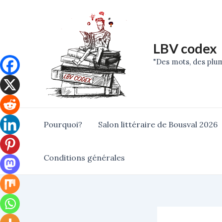
Skip
Post
to
navigation
content
LBV codex
"Des mots, des plum
Pourquoi?
Salon littéraire de Bousval 2026
Conditions générales