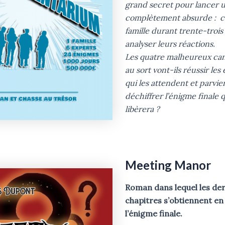
grand secret pour lancer u
complètement absurde : c
famille durant trente-trois
analyser leurs réactions.
Les quatre malheureux can
au sort vont-ils réussir le
qui les attendent et parvie
déchiffrer l’énigme finale q
libèrera ?
Meeting Manor
Roman dans lequel les de
chapitres s’obtiennent en
l’énigme finale.