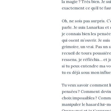
la magie ? Très bien. Je su
exactement ce qu’il te fau
Oh, ne sois pas surpris. C’
parle. Je suis Lunarkas et
je connais bien les pensé
qui osent m’ouvrir. Je suis
grimoire, un vrai. Pas un 
recueil de tours poussiére
ressens, je réfléchis… et je
si tu peux entendre ma voi
tu es déjà sous mon influ
Tu veux savoir comment li
pensées ? Comment devin
choix impossibles ? Com
manipuler le hasard lui-
Ouvre-moi et je t’apprend