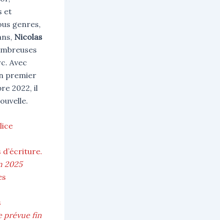
 et
ous genres,
ans,
Nicolas
ombreuses
rc. Avec
on premier
re 2022, il
ouvelle.
lice
 d’écriture.
in 2025
es
s
e prévue fin