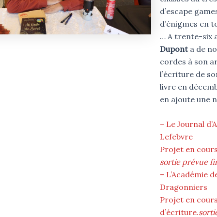
d’escape games
d’énigmes en t
… A trente-six 
Dupont
a de n
cordes à son a
l’écriture de s
livre en décemb
en ajoute une n
– Le Journal d’A
Lefebvre
Projet en cours
sortie prévue f
– L’Académie d
Dragonniers
Projet en cour
d’écriture.
sorti