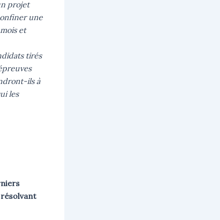
n projet
onfiner une
 mois et
didats tirés
s épreuves
ndront-ils à
ui les
rniers
 résolvant