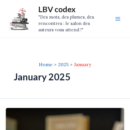
Skip
Post
Mai
LBV codex
to
pagination
"Des mots, des plumes, des
Men
content
rencontres : le salon des
auteurs vous attend !"
Home
2025
January
January 2025