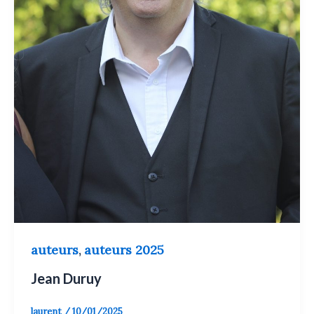
auteurs
auteurs 2025
,
Jean Duruy
laurent
/
10/01/2025