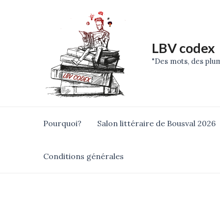
Skip
to
content
LBV codex
"Des mots, des plum
Pourquoi?
Salon littéraire de Bousval 2026
Conditions générales