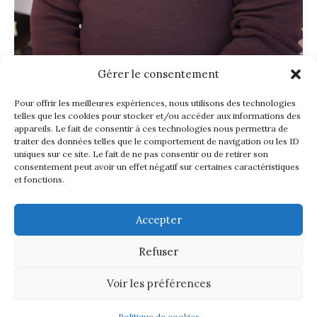
Gérer le consentement
auteurs 2025
BD
dessinateur
,
,
Pour offrir les meilleures expériences, nous utilisons des technologies
Olivier Jaminon
telles que les cookies pour stocker et/ou accéder aux informations des
appareils. Le fait de consentir à ces technologies nous permettra de
traiter des données telles que le comportement de navigation ou les ID
laurent
/
14/01/2025
uniques sur ce site. Le fait de ne pas consentir ou de retirer son
consentement peut avoir un effet négatif sur certaines caractéristiques
Né le 2/10/1962 à Liège, Olivier Jaminon est le
et fonctions.
plus jeune fils du peintre et dessinateur Albert
Jaminon. Professeur de […]
Accepter
Refuser
Voir les préférences
Copyright © 2026 LBV codex |
Politique de cookies