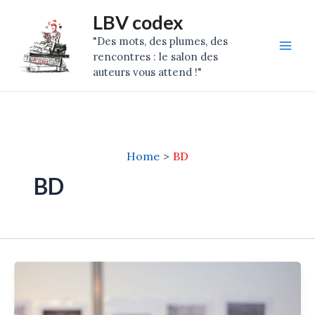
Skip
Mai
LBV codex
to
"Des mots, des plumes, des
Men
content
rencontres : le salon des
auteurs vous attend !"
Home
BD
BD