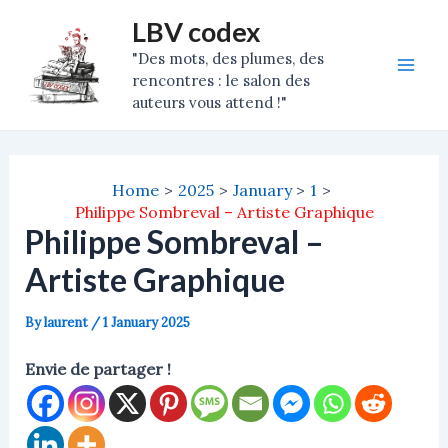
Skip
Post
Mai
LBV codex
to
navigation
"Des mots, des plumes, des
Men
content
rencontres : le salon des
auteurs vous attend !"
Home
2025
January
1
Philippe Sombreval – Artiste Graphique
Philippe Sombreval –
Artiste Graphique
By
laurent
/
1 January 2025
Envie de partager !