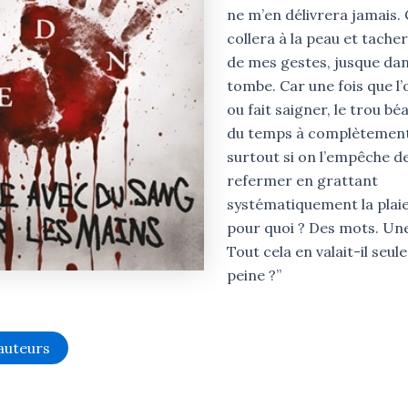
ne m’en délivrera jamais.
collera à la peau et tache
de mes gestes, jusque da
tombe. Car une fois que l’
ou fait saigner, le trou b
du temps à complètement 
surtout si on l’empêche d
refermer en grattant
systématiquement la plaie
pour quoi ? Des mots. Une
Tout cela en valait-il seul
peine ?”
 auteurs