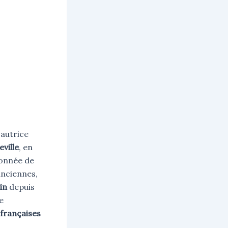
 autrice
ville
, en
ionnée de
anciennes,
in
depuis
e
 françaises