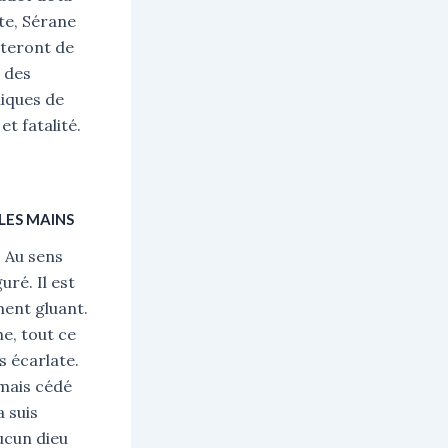
ste, Sérane
nteront de
e des
liques de
et fatalité.
LES MAINS
. Au sens
ré. Il est
ment gluant.
he, tout ce
as écarlate.
amais cédé
a suis
ucun dieu