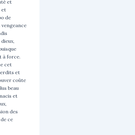
té et
 et
bo de
e vengeance
ndis
dieux,
puisque
t à force.
de cet
erdits et
ouver coûte
plus beau
macis et
ux,
sion des
 de ce