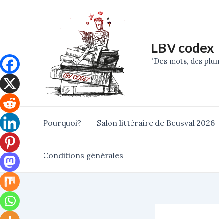
Skip
Post
to
navigation
content
LBV codex
"Des mots, des plum
Pourquoi?
Salon littéraire de Bousval 2026
Conditions générales