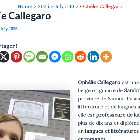
Home
2025
July
13
Ophélie Callegaro
e Callegaro
 July 2025
rtager !
Ophélie Callegaro
est une
belge originaire de
Sambre
province de Namur. Pass
littérature et de langues 
elle est
professeure de lat
plus de dix ans et diplômé
en
langues et littératures
et romanes
.