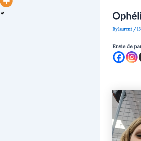
Ophéli
By
laurent
/
13
Envie de pa