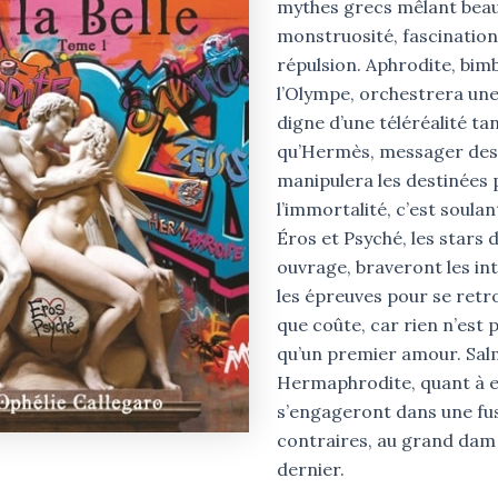
mythes grecs mêlant beau
monstruosité, fascination
répulsion. Aphrodite, bim
l’Olympe, orchestrera un
digne d’une téléréalité ta
qu’Hermès, messager des 
manipulera les destinées 
l’immortalité, c’est soulan
Éros et Psyché, les stars 
ouvrage, braveront les int
les épreuves pour se retr
que coûte, car rien n’est 
qu’un premier amour. Sal
Hermaphrodite, quant à e
s’engageront dans une fu
contraires, au grand dam
dernier.