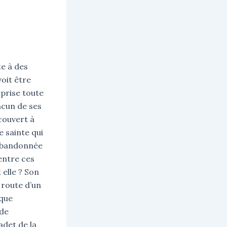
te à des
voit être
prise toute
acun de ses
couvert à
e sainte qui
 abandonnée
 entre ces
 elle ? Son
a route d’un
 que
 de
adet de la