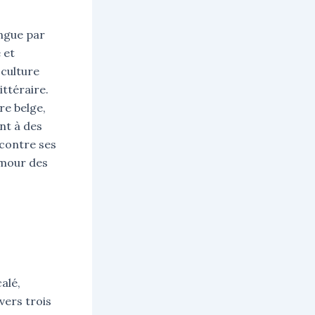
ingue par
 et
 culture
littéraire.
ire belge,
nt à des
ncontre ses
amour des
alé,
vers trois