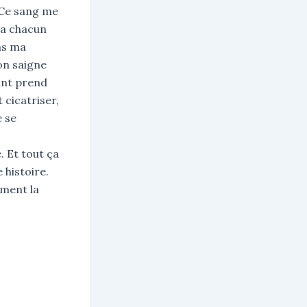
 Ce sang me
ra chacun
ns ma
on saigne
éant prend
cicatriser,
e se
. Et tout ça
 histoire.
ement la