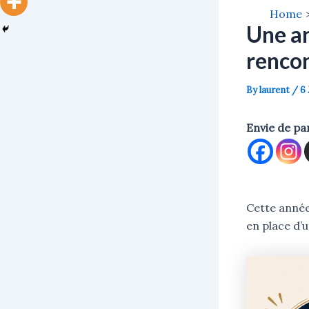
Home
Une an
renco
By
laurent
/
6 
Envie de pa
Cette année
en place d’