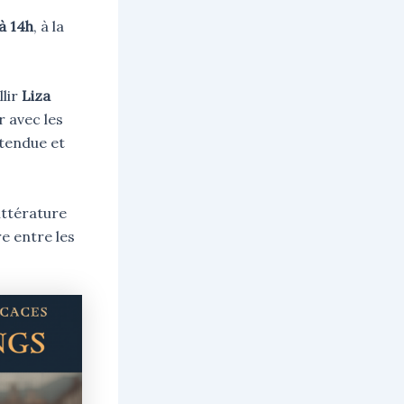
à 14h
, à la
llir
Liza
r avec les
tendue et
littérature
e entre les