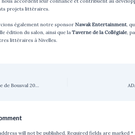
ui nous accordent leur confiance et contribuent au dévelo
ts projets littéraires.
cions également notre sponsor
Nawak Entertainment
, q
le édition du salon, ainsi que la
Taverne de la Collégiale
, p
es littéraires à Nivelles.
Le Salon littéraire de Bousval 2026 dévoile son affiche !
AD
Comment
ddress will not be published.
Required fields are marked
*