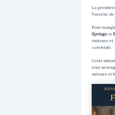
La première
Taverne de l
Pour inaugur
Springs
et
visiteurs e
conviviale.
Cette initia
tout au lon
auteurs et l