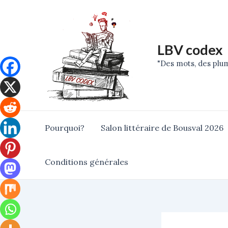
Skip
Post
to
navigation
content
LBV codex
"Des mots, des plum
Pourquoi?
Salon littéraire de Bousval 2026
Conditions générales