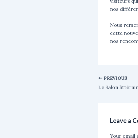
visiteurs q
nos différen
Nous remer
cette nouvel
nos rencontr
PREVIOUS
Leave a 
Your email a