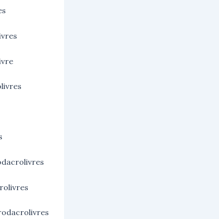
es
ivres
ivre
livres
s
odacrolivres
rolivres
rodacrolivres