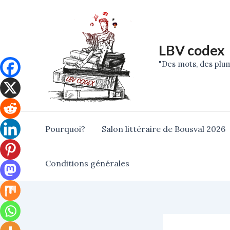
Skip
Post
to
navigation
content
LBV codex
"Des mots, des plum
Pourquoi?
Salon littéraire de Bousval 2026
Conditions générales