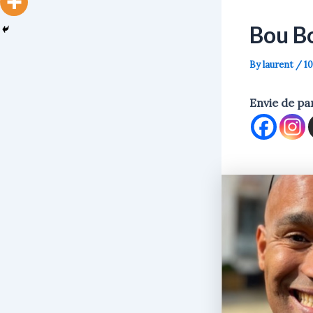
Bou B
By
laurent
/
1
Envie de pa